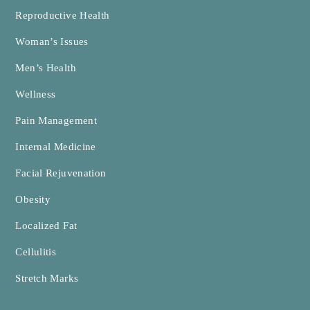
Reproductive Health
Woman’s Issues
Men’s Health
Wellness
Pain Management
Internal Medicine
Facial Rejuvenation
Obesity
Localized Fat
Cellulitis
Stretch Marks