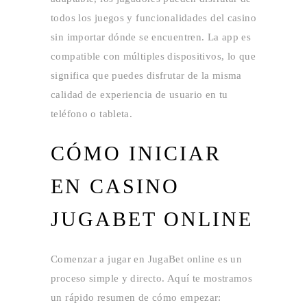
todos los juegos y funcionalidades del casino
sin importar dónde se encuentren. La app es
compatible con múltiples dispositivos, lo que
significa que puedes disfrutar de la misma
calidad de experiencia de usuario en tu
teléfono o tableta.
CÓMO INICIAR
EN CASINO
JUGABET ONLINE
Comenzar a jugar en JugaBet online es un
proceso simple y directo. Aquí te mostramos
un rápido resumen de cómo empezar: