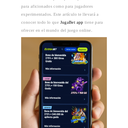
para aficionados como para jugadores
experimentados. Este artículo te llevará a
conocer todo lo que
JugaBet app
tiene para
ofrecer en el mundo del juego online.