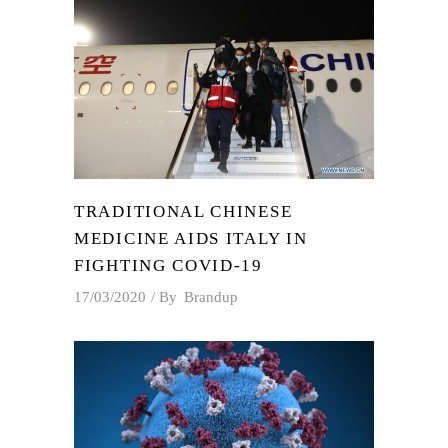
TRADITIONAL CHINESE
MEDICINE AIDS ITALY IN
FIGHTING COVID-19
17/03/2020
By
Brandup