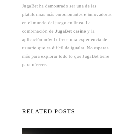
JugaBet ha demostrado ser una de las
plataformas más emocionantes e innovadoras
en el mundo del juego en línea. La
combinación de
JugaBet casino
y la
aplicación móvil ofrece una experiencia de
usuario que es difícil de igualar. No esperes
más para explorar todo lo que JugaBet tiene
para ofrecer.
RELATED POSTS