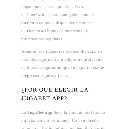
tragamonedas hasta póker en vivo.
Interfaz de usuario amigable tanto en
escritorio como en dispositivos móviles.
Generosos bonos de bienvenida y
promociones regulares.
Además, los jugadores pueden disfrutar de
una alta seguridad y medidas de protección
de datos, asegurando que su experiencia de
juego sea segura y justa.
¿POR QUÉ ELEGIR LA
JUGABET APP?
La
JugaBet app
lleva la emoción del casino
directamente a tus manos. Con su diseño
adaptable, los jugadores pueden disfrutar de