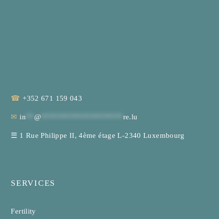
☎
+352 671 159 043
✉
in
**
@
********************
re.lu
☰
1 Rue Philippe II, 4ème étage L-2340 Luxembourg
SERVICES
Fertility