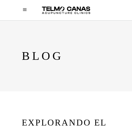
BLOG
EXPLORANDO EL