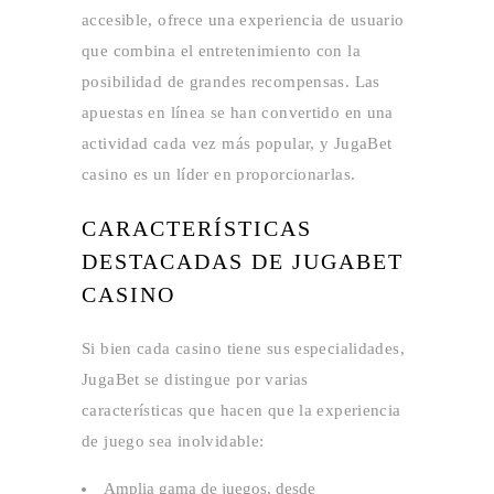
accesible, ofrece una experiencia de usuario
que combina el entretenimiento con la
posibilidad de grandes recompensas. Las
apuestas en línea se han convertido en una
actividad cada vez más popular, y JugaBet
casino es un líder en proporcionarlas.
CARACTERÍSTICAS
DESTACADAS DE JUGABET
CASINO
Si bien cada casino tiene sus especialidades,
JugaBet se distingue por varias
características que hacen que la experiencia
de juego sea inolvidable:
Amplia gama de juegos, desde