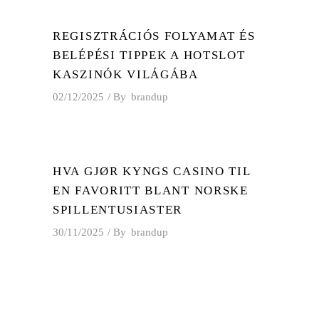
REGISZTRÁCIÓS FOLYAMAT ÉS
BELÉPÉSI TIPPEK A HOTSLOT
KASZINÓK VILÁGÁBA
02/12/2025
By
brandup
HVA GJØR KYNGS CASINO TIL
EN FAVORITT BLANT NORSKE
SPILLENTUSIASTER
30/11/2025
By
brandup