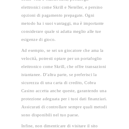
elettronici come Skrill e Neteller, e persino
opzioni di pagamento prepagate. Ogni
metodo ha i suoi vantaggi, ma è importante
considerare quale si adatta meglio alle tue
esigenze di gioco.
Ad esempio, se sei un giocatore che ama la
velocità, potresti optare per un portafoglio
elettronico come Skrill, che offre transazioni
istantanee. D’altra parte, se preferisci la
sicurezza di una carta di credito, Cobra
Casino accetta anche queste, garantendo una
protezione adeguata per i tuoi dati finanziari.
Assicurati di controllare sempre quali metodi
sono disponibili nel tuo paese.
Infine, non dimenticare di visitare il sito