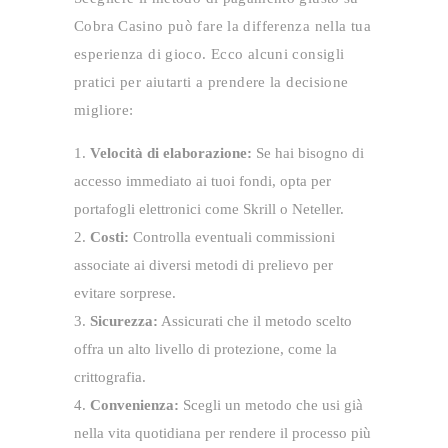
Cobra Casino può fare la differenza nella tua
esperienza di gioco. Ecco alcuni consigli
pratici per aiutarti a prendere la decisione
migliore:
Velocità di elaborazione:
Se hai bisogno di
accesso immediato ai tuoi fondi, opta per
portafogli elettronici come Skrill o Neteller.
Costi:
Controlla eventuali commissioni
associate ai diversi metodi di prelievo per
evitare sorprese.
Sicurezza:
Assicurati che il metodo scelto
offra un alto livello di protezione, come la
crittografia.
Convenienza:
Scegli un metodo che usi già
nella vita quotidiana per rendere il processo più