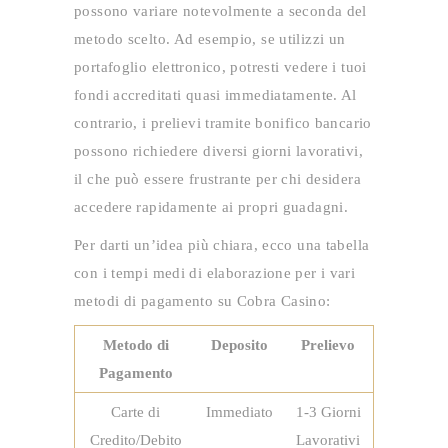
possono variare notevolmente a seconda del
metodo scelto. Ad esempio, se utilizzi un
portafoglio elettronico, potresti vedere i tuoi
fondi accreditati quasi immediatamente. Al
contrario, i prelievi tramite bonifico bancario
possono richiedere diversi giorni lavorativi,
il che può essere frustrante per chi desidera
accedere rapidamente ai propri guadagni.
Per darti un’idea più chiara, ecco una tabella
con i tempi medi di elaborazione per i vari
metodi di pagamento su Cobra Casino:
Metodo di
Deposito
Prelievo
Pagamento
Carte di
Immediato
1-3 Giorni
Credito/Debito
Lavorativi