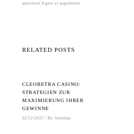
questioni legate ai pagamenti.
RELATED POSTS
CLEOBETRA CASINO:
STRATEGIEN ZUR
MAXIMIERUNG IHRER
GEWINNE
02/12/2025
By
brandup