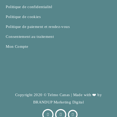
Politique de confidentialité
Politique de cookies
Politique de paiement et rendez-vous
Consentement au traitement
Mon Compte
Copyright 2020 © Telmo Canas | Made with ❤️ by
BRANDUP Marketing Digital