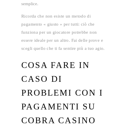
semplice.
Ricorda che non esiste un metodo di
pagamento « giusto » per tutti: ciò che
funziona per un giocatore potrebbe non
essere ideale per un altro. Fai delle prove e
scegli quello che ti fa sentire più a tuo agio.
COSA FARE IN
CASO DI
PROBLEMI CON I
PAGAMENTI SU
COBRA CASINO