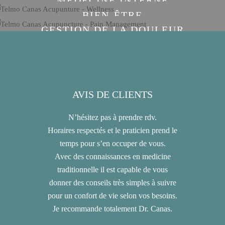
BIEN-ÊTRE
GESTION DE LA DOULEUR
AVIS DE CLIENTS
AV
N’hésitez pas à prendre rdv.
Je rec
Horaires respectés et le praticien prend le
professio
temps pour s’en occuper de vous.
Sans aucu
Avec des connaissances en medicine
confiance.
traditionnelle il est capable de vous
son interve
donner des conseils très simples à suivre
les moment
pour un confort de vie selon vos besoins.
disponible,
Je recommande totalement Dr. Canas.
n’hésitera
f