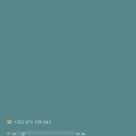
☎
+352 671 159 043
✉
in
**
@
********************
re.lu