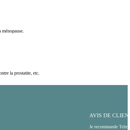
la ménopause.
tre la prostatite, etc.
AVIS DE CLIEN
Je recommande Telmo p