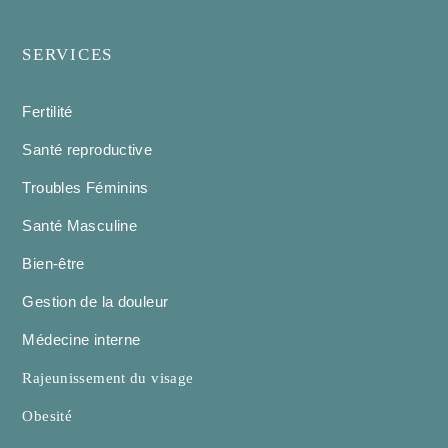
SERVICES
Fertilité
Santé reproductive
Troubles Féminins
Santé Masculine
Bien-être
Gestion de la douleur
Médecine interne
Rajeunissement du visage
Obesité