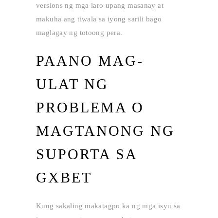
versions ng mga laro upang masanay at
makuha ang tiwala sa iyong sarili bago
maglagay ng totoong pera.
PAANO MAG-
ULAT NG
PROBLEMA O
MAGTANONG NG
SUPORTA SA
GXBET
Kung sakaling makatagpo ka ng mga isyu sa