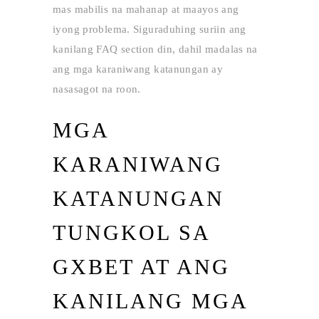
mas mabilis na mahanap at maayos ang
iyong problema. Siguraduhing suriin ang
kanilang FAQ section din, dahil madalas na
ang mga karaniwang katanungan ay
nasasagot na roon.
MGA
KARANIWANG
KATANUNGAN
TUNGKOL SA
GXBET AT ANG
KANILANG MGA