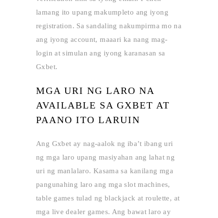
lamang ito upang makumpleto ang iyong
registration. Sa sandaling nakumpirma mo na
ang iyong account, maaari ka nang mag-
login at simulan ang iyong karanasan sa
Gxbet.
MGA URI NG LARO NA
AVAILABLE SA GXBET AT
PAANO ITO LARUIN
Ang Gxbet ay nag-aalok ng iba’t ibang uri
ng mga laro upang masiyahan ang lahat ng
uri ng manlalaro. Kasama sa kanilang mga
pangunahing laro ang mga slot machines,
table games tulad ng blackjack at roulette, at
mga live dealer games. Ang bawat laro ay