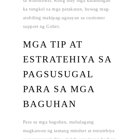
sa withdrawal. Kung may mga katanungan
ka tungkol sa mga patakaran, huwag mag-
atubiling makipag-ugnayan sa customer
support ng Gxbet.
MGA TIP AT
ESTRATEHIYA SA
PAGSUSUGAL
PARA SA MGA
BAGUHAN
Para sa mga baguhan, mahalagang
magkaroon ng tamang mindset at estratehiya