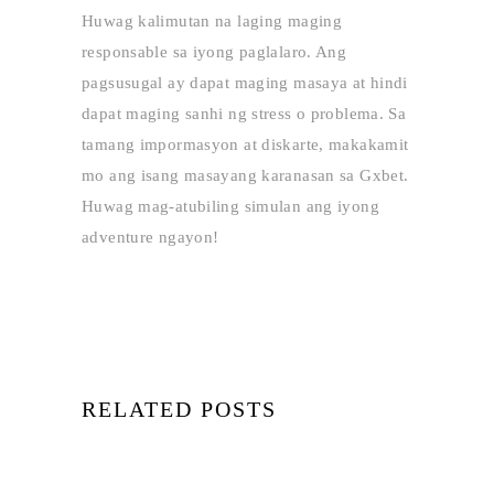
Huwag kalimutan na laging maging
responsable sa iyong paglalaro. Ang
pagsusugal ay dapat maging masaya at hindi
dapat maging sanhi ng stress o problema. Sa
tamang impormasyon at diskarte, makakamit
mo ang isang masayang karanasan sa Gxbet.
Huwag mag-atubiling simulan ang iyong
adventure ngayon!
RELATED POSTS