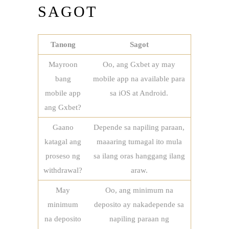
SAGOT
Tanong
Sagot
Mayroon
Oo, ang Gxbet ay may
bang
mobile app na available para
mobile app
sa iOS at Android.
ang Gxbet?
Gaano
Depende sa napiling paraan,
katagal ang
maaaring tumagal ito mula
proseso ng
sa ilang oras hanggang ilang
withdrawal?
araw.
May
Oo, ang minimum na
minimum
deposito ay nakadepende sa
na deposito
napiling paraan ng