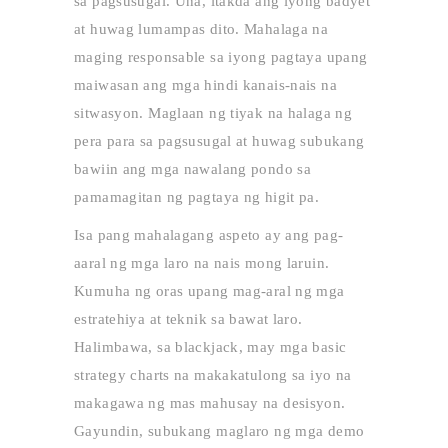
sa pagsusugal. Una, itakda ang iyong badyet
at huwag lumampas dito. Mahalaga na
maging responsable sa iyong pagtaya upang
maiwasan ang mga hindi kanais-nais na
sitwasyon. Maglaan ng tiyak na halaga ng
pera para sa pagsusugal at huwag subukang
bawiin ang mga nawalang pondo sa
pamamagitan ng pagtaya ng higit pa.
Isa pang mahalagang aspeto ay ang pag-
aaral ng mga laro na nais mong laruin.
Kumuha ng oras upang mag-aral ng mga
estratehiya at teknik sa bawat laro.
Halimbawa, sa blackjack, may mga basic
strategy charts na makakatulong sa iyo na
makagawa ng mas mahusay na desisyon.
Gayundin, subukang maglaro ng mga demo