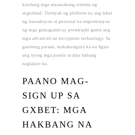
kanilang mga maaasahang sistema ng
seguridad. Tinitiyak ng platform na ang lahat
ng transaksyon at personal na impormasyon
ng mga gumagamit ay protektado gamit ang
mga advanced na encryption technology. Sa
ganitong paraan, makakasiguro ka na ligtas
ang iyong mga pondo at data habang
naglalaro ka.
PAANO MAG-
SIGN UP SA
GXBET: MGA
HAKBANG NA