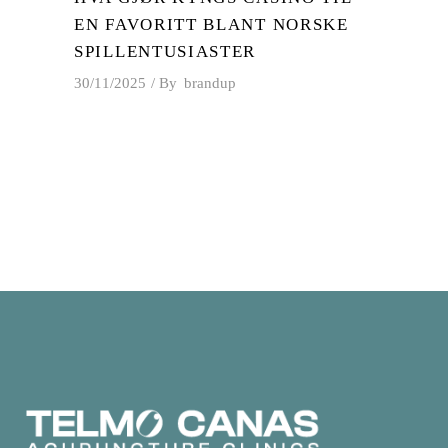
EN FAVORITT BLANT NORSKE
SPILLENTUSIASTER
30/11/2025
By
brandup