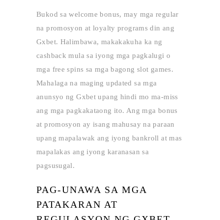
Bukod sa welcome bonus, may mga regular
na promosyon at loyalty programs din ang
Gxbet. Halimbawa, makakakuha ka ng
cashback mula sa iyong mga pagkalugi o
mga free spins sa mga bagong slot games.
Mahalaga na maging updated sa mga
anunsyo ng Gxbet upang hindi mo ma-miss
ang mga pagkakataong ito. Ang mga bonus
at promosyon ay isang mahusay na paraan
upang mapalawak ang iyong bankroll at mas
mapalakas ang iyong karanasan sa
pagsusugal.
PAG-UNAWA SA MGA
PATAKARAN AT
REGULASYON NG GXBET