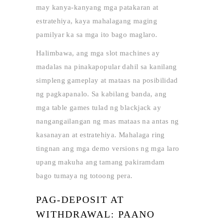
may kanya-kanyang mga patakaran at
estratehiya, kaya mahalagang maging
pamilyar ka sa mga ito bago maglaro.
Halimbawa, ang mga slot machines ay
madalas na pinakapopular dahil sa kanilang
simpleng gameplay at mataas na posibilidad
ng pagkapanalo. Sa kabilang banda, ang
mga table games tulad ng blackjack ay
nangangailangan ng mas mataas na antas ng
kasanayan at estratehiya. Mahalaga ring
tingnan ang mga demo versions ng mga laro
upang makuha ang tamang pakiramdam
bago tumaya ng totoong pera.
PAG-DEPOSIT AT
WITHDRAWAL: PAANO