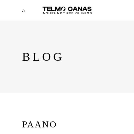
BLOG
PAANO