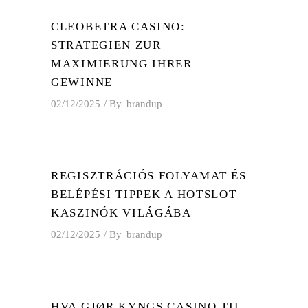
CLEOBETRA CASINO:
STRATEGIEN ZUR
MAXIMIERUNG IHRER
GEWINNE
02/12/2025
By
brandup
REGISZTRÁCIÓS FOLYAMAT ÉS
BELÉPÉSI TIPPEK A HOTSLOT
KASZINÓK VILÁGÁBA
02/12/2025
By
brandup
HVA GJØR KYNGS CASINO TIL