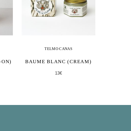
TELMO CANAS
-ON)
BAUME BLANC (CREAM)
13
€
AJOUTER AU
PANIER