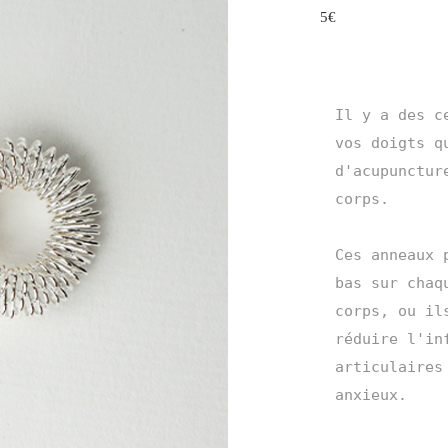
5
€
Il y a des c
vos doigts q
d'acupunctur
corps.

Ces anneaux 
bas sur chaq
corps, ou il
réduire l'in
articulaires
anxieux.