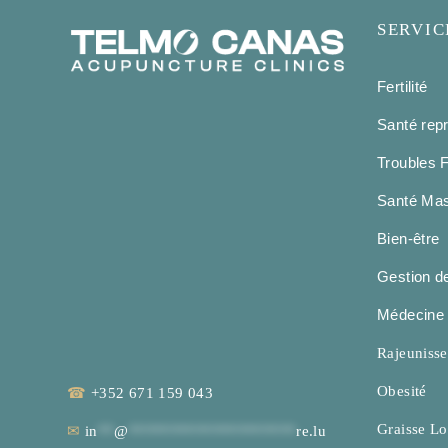
SERVIC
Fertilité
Santé rep
Troubles 
Santé Mas
Bien-être
Gestion de
Médecine 
Rajeuniss
Obesité
☎
+352 671 159 043
Graisse Lo
✉
in
**
@
********************
re.lu