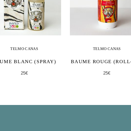
TELMO CANAS
TELMO CANAS
UME BLANC (SPRAY)
BAUME ROUGE (ROLL
25
€
25
€
AJOUTER AU
AJOUTER AU
PANIER
PANIER